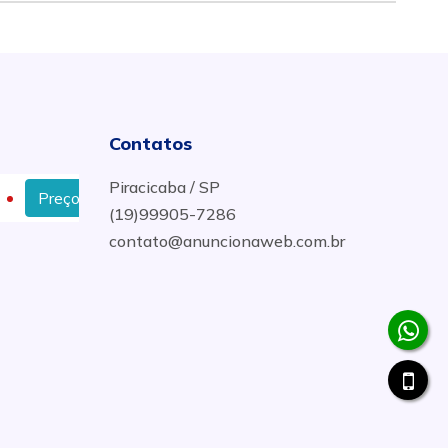
Contatos
Piracicaba / SP
reço de Limpeza de Poço Artesiano em Americana
Or
(19)99905-7286
contato@anuncionaweb.com.br