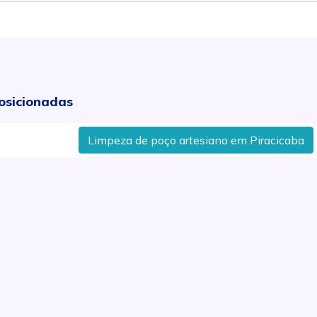
osicionadas
Limpeza de poço artesiano em Piracicaba
P