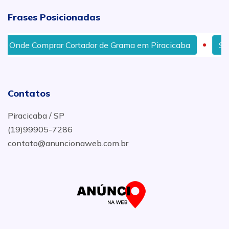
Frases Posicionadas
Onde Comprar Cortador de Grama em Piracicaba
Servi
Contatos
Piracicaba / SP
(19)99905-7286
contato@anuncionaweb.com.br
.