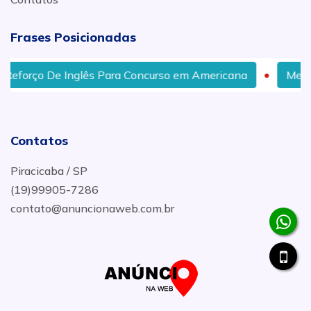
Frases Posicionadas
eforço De Inglês Para Concurso em Americana
Melhor
Contatos
Piracicaba / SP
(19)99905-7286
contato@anuncionaweb.com.br