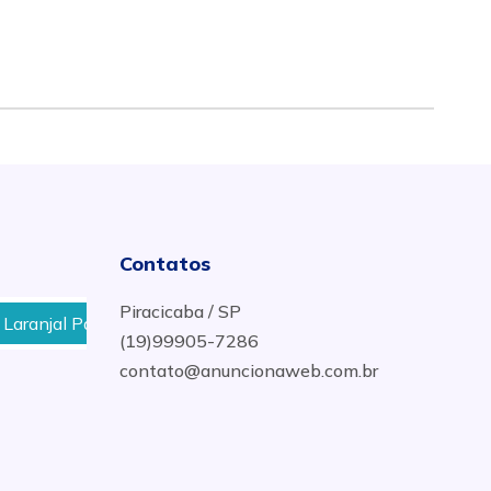
Contatos
Piracicaba / SP
al Paulista
Onde Alugar Lavadoras de Alta Pressão 
(19)99905-7286
contato@anuncionaweb.com.br