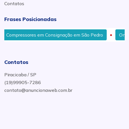
Contatos
Frases Posicionadas
Compressores em Consignação em São Pedro
Onde F
Contatos
Piracicaba / SP
(19)99905-7286
contato@anuncionaweb.com.br
.