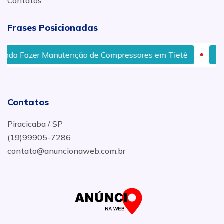
Contatos
Frases Posicionadas
 Fazer Manutenção de Compressores em Tietê
Compre
Contatos
Piracicaba / SP
(19)99905-7286
contato@anuncionaweb.com.br