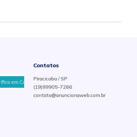
Contatos
Piracicaba / SP
o em Campo Grande - MS
Onde Vender Sucata de Compres
(19)99905-7286
contato@anuncionaweb.com.br