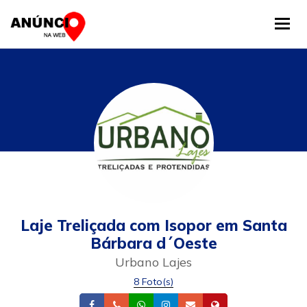
Tog
Laje Treliçada com Isopor em Santa
Bárbara d´Oeste
Urbano Lajes
8 Foto(s)
Facebook
Telefone
Whatsapp
Instagram
Email
Site