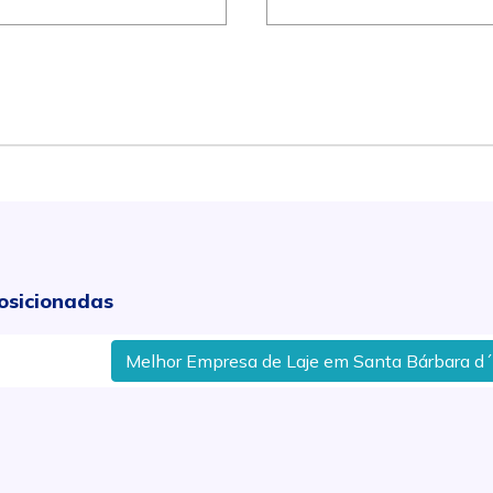
osicionadas
Melhor Empresa de Laje em Santa Bárbara d´Oeste