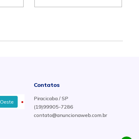
Contatos
Piracicaba / SP
Laje Treliçada com Eps em Piracicaba
Melhor Em
(19)99905-7286
contato@anuncionaweb.com.br