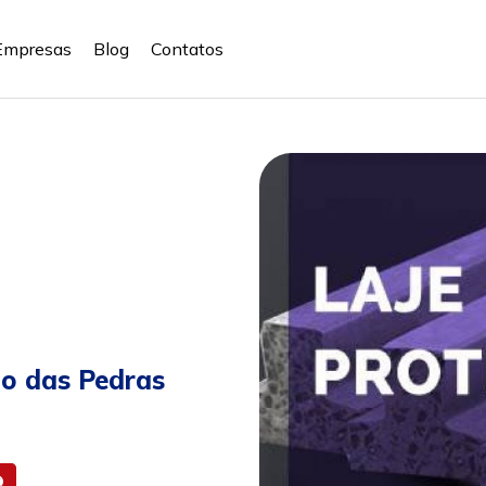
Empresas
Blog
Contatos
io das Pedras
m
il
Site