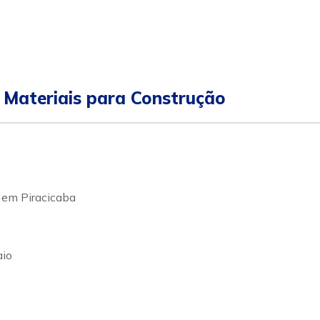
pp
ular
 Materiais para Construção
 em Piracicaba
aio