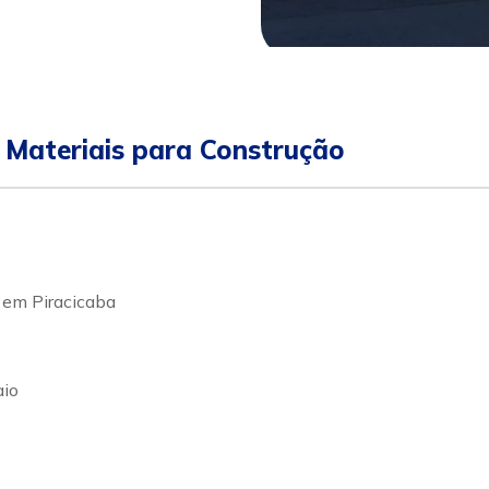
pp
ular
 Materiais para Construção
 em Piracicaba
aio