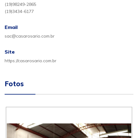
(19)98249-2865
(19)3434-6177
Email
sac@casarosario.com.br
Site
https://casarosario.com.br
Fotos