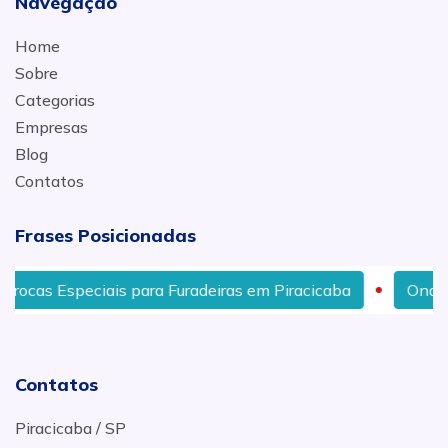
Navegação
Home
Sobre
Categorias
Empresas
Blog
Contatos
Frases Posicionadas
s Especiais para Furadeiras em Piracicaba
Onde Compr
Contatos
Piracicaba / SP