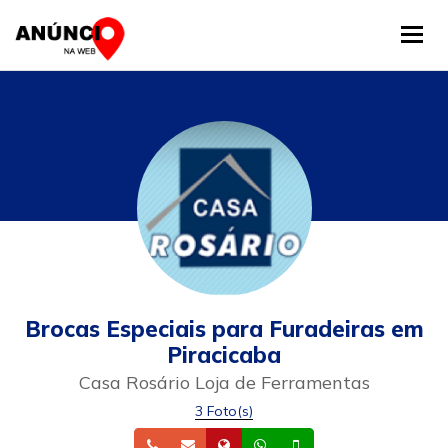
Tog
Brocas Especiais para Furadeiras em
Piracicaba
Casa Rosário Loja de Ferramentas
3 Foto(s)
Telefone
Email
Site
Whatsapp
Celular