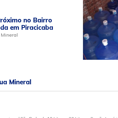
róximo no Bairro
ada em Piracicaba
 Mineral
pp
ular
ua Mineral