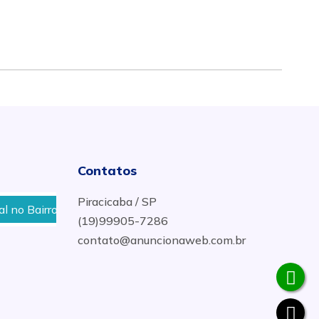
Contatos
Piracicaba / SP
airro Paulista, Jaraguá, Jardim Esplanada em Piracicaba
(19)99905-7286
contato@anuncionaweb.com.br