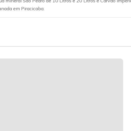
ua mineral São Pedro de 10 Litros e 20 Litros e Carvão Impér
lanada em Piracicaba.