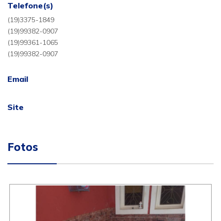
Telefone(s)
(19)3375-1849
(19)99382-0907
(19)99361-1065
(19)99382-0907
Email
Site
Fotos