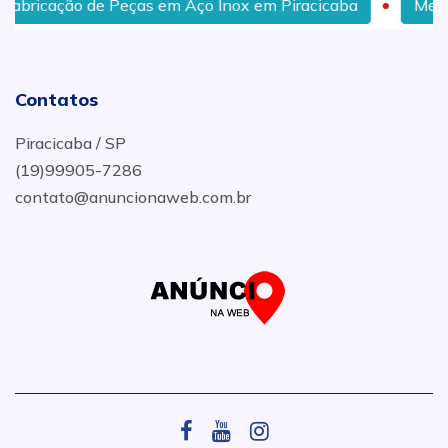
abricação de Peças em Aço Inox em Piracicaba
Melhor
Contatos
Piracicaba / SP
(19)99905-7286
contato@anuncionaweb.com.br
.