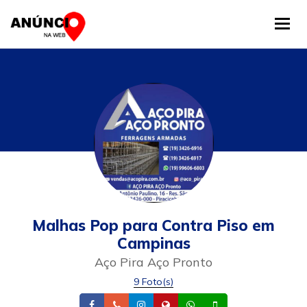
Tog
Malhas Pop para Contra Piso em
Campinas
Aço Pira Aço Pronto
9 Foto(s)
Facebook
Telefone
Instagram
Site
Whatsapp
Celular