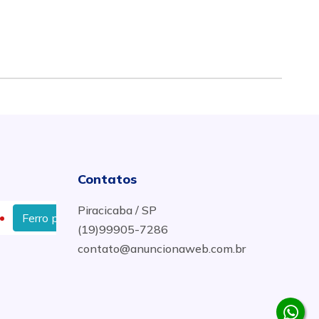
Contatos
Piracicaba / SP
ro para construção em Rio das Pedras
Comercio de ferr
(19)99905-7286
contato@anuncionaweb.com.br