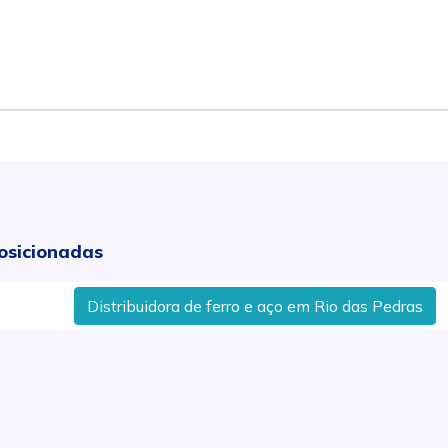
osicionadas
Distribuidora de ferro e aço em Rio das Pedras
Fer