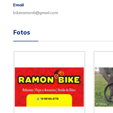
Email
bikeramon6@gmail.com
Fotos