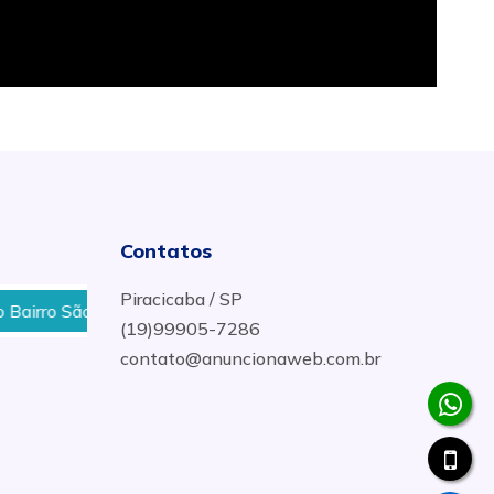
Contatos
Piracicaba / SP
o Francisco, Piracicamirim, Terra Rica, Dois Córregos em Pirac
(19)99905-7286
contato@anuncionaweb.com.br