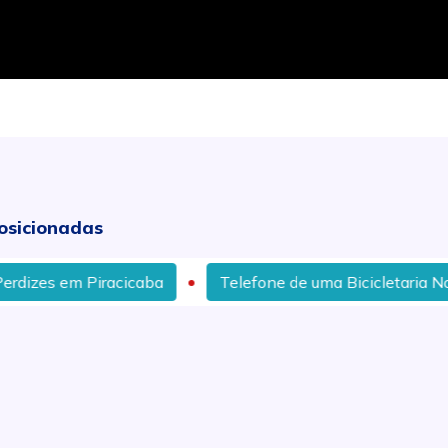
osicionadas
m Piracicaba
Telefone de uma Bicicletaria No Bairro Sã