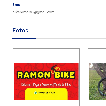
Email
bikeramon6@gmail.com
Fotos