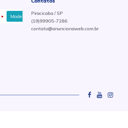
Contatos
Piracicaba / SP
Madeira para Pergolado em Piracicaba
Telha de Barr
(19)99905-7286
contato@anuncionaweb.com.br