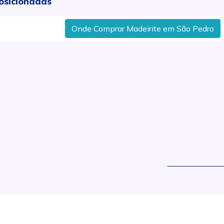
osicionadas
Onde Comprar Madeirite em São Pedro
.