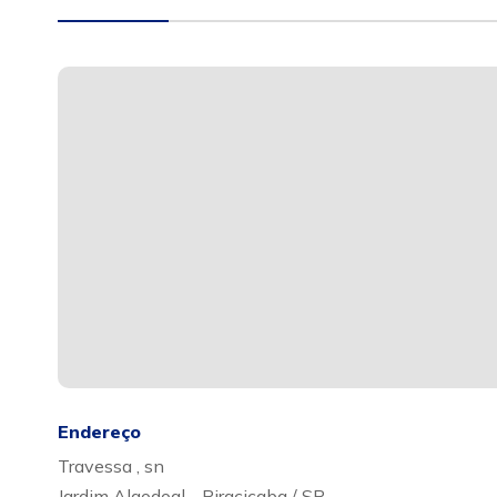
Endereço
Travessa , sn
Jardim Algodoal - Piracicaba / SP