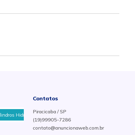
Contatos
Piracicaba / SP
os Hidráulicos Industriais em Paranaguá, PR
Manutenç
(19)99905-7286
contato@anuncionaweb.com.br