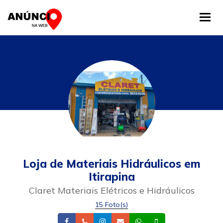
Tog
Loja de Materiais Hidráulicos em
Itirapina
Claret Materiais Elétricos e Hidráulicos
15 Foto(s)
Facebook
Telefone
Instagram
Email
Whatsapp
Celular