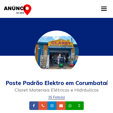
Tog
Poste Padrão Elektro em Corumbataí
Claret Materiais Elétricos e Hidráulicos
15 Foto(s)
Facebook
Telefone
Instagram
Email
Whatsapp
Celular