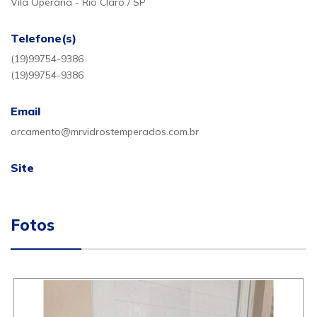
Vila Operária - Rio Claro / SP
Telefone(s)
(19)99754-9386
(19)99754-9386
Email
orcamento@mrvidrostemperados.com.br
Site
Fotos