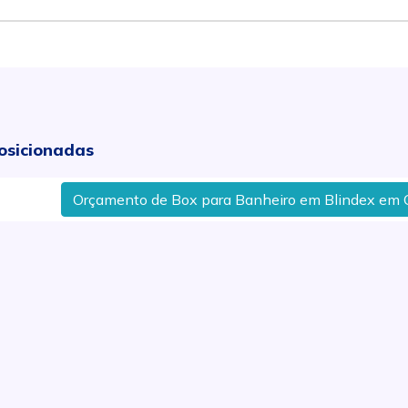
osicionadas
rçamento de Box para Banheiro em Blindex em Corumbataí