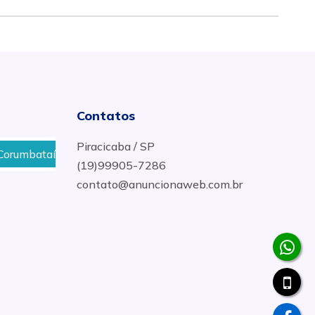
Contatos
Piracicaba / SP
Onde Comprar Espelho para Banheiro, Sala, Quarto em
(19)99905-7286
contato@anuncionaweb.com.br