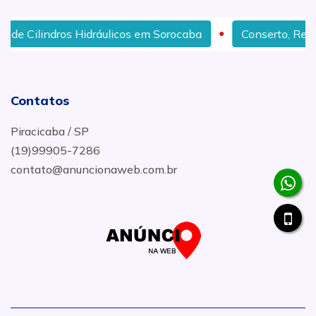
ndros Hidráulicos em Sorocaba
Conserto, Reforma, Man
Contatos
Piracicaba / SP
(19)99905-7286
contato@anuncionaweb.com.br
.