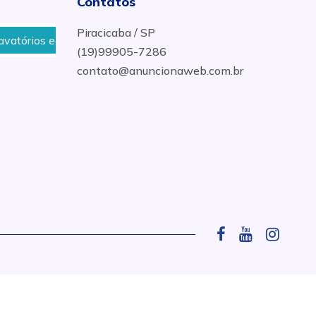
Contatos
Piracicaba / SP
órios em Mármore e Granito em Ipeúna
Telefone de u
(19)99905-7286
contato@anuncionaweb.com.br