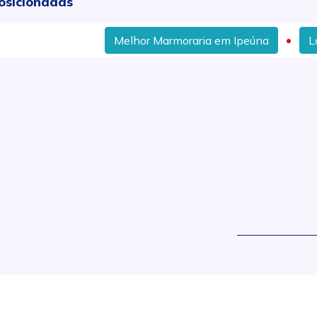
osicionadas
Melhor Marmoraria em Ipeúna
Lavat
.