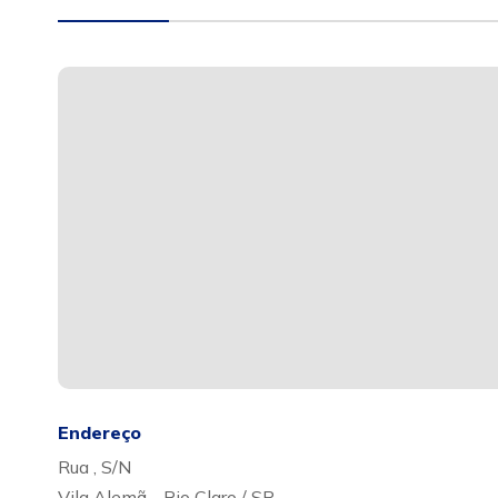
Endereço
Rua , S/N
Vila Alemã - Rio Claro / SP