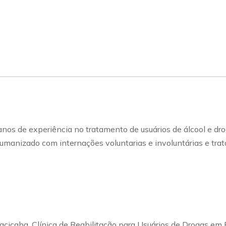
 de experiência no tratamento de usuários de álcool e drog
humanizado com internações voluntarias e involuntárias e tra
iracicaba, Clínica de Reabilitação para Usuários de Drogas 