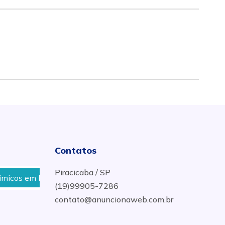
Contatos
Piracicaba / SP
os em Piracicaba
Clínica de Reabilitação para Usuário
(19)99905-7286
contato@anuncionaweb.com.br