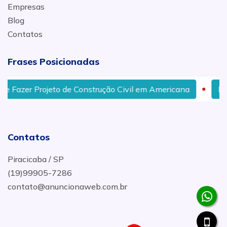
Empresas
Blog
Contatos
Frases Posicionadas
er Projeto de Construção Civil em Americana
Empresa
Contatos
Piracicaba / SP
(19)99905-7286
contato@anuncionaweb.com.br