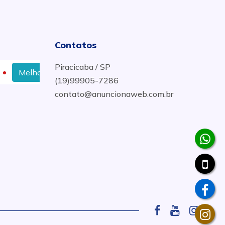
Contatos
Piracicaba / SP
lhor Preço de Gesso Acartonado em Santa Bárbara d´Oeste
(19)99905-7286
contato@anuncionaweb.com.br