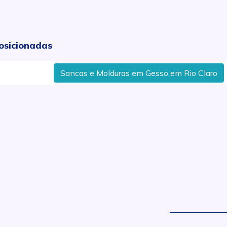
osicionadas
Sancas e Molduras em Gesso em Rio Claro
Me
.