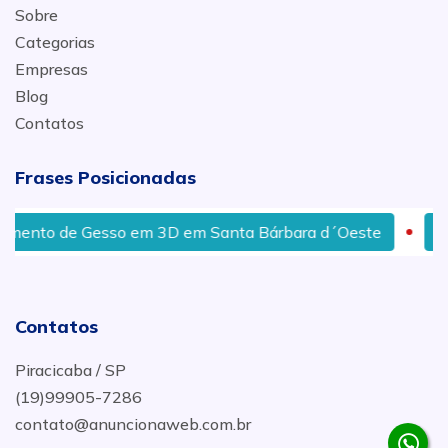
Sobre
Categorias
Empresas
Blog
Contatos
Frases Posicionadas
e Gesso em 3D em Santa Bárbara d´Oeste
Colunas e
Contatos
Piracicaba / SP
(19)99905-7286
contato@anuncionaweb.com.br