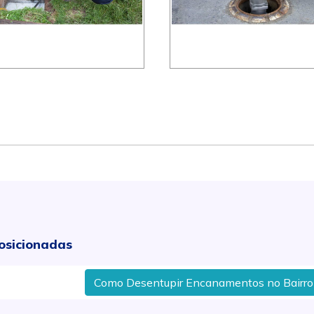
osicionadas
Como Desentupir Encanamentos no Bairro Piraci