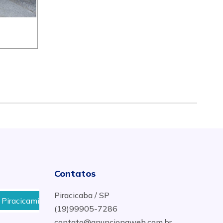
Contatos
Piracicaba / SP
camirim em Piracicaba - SP
Desentupidora 24 horas no
(19)99905-7286
contato@anuncionaweb.com.br