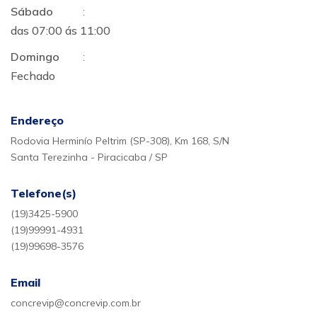
Sábado
:
das 07:00 ás 11:00
Domingo
:
Fechado
Endereço
Rodovia Herminío Peltrim (SP-308), Km 168, S/N
Santa Terezinha - Piracicaba / SP
Telefone(s)
(19)3425-5900
(19)99991-4931
(19)99698-3576
Email
concrevip@concrevip.com.br