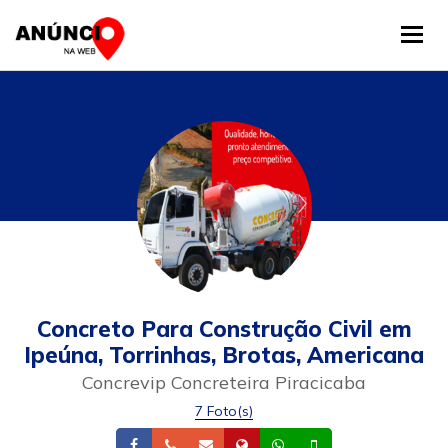
Tog
Concreto Para Construção Civil em
Ipeúna, Torrinhas, Brotas, Americana
Concrevip Concreteira Piracicaba
7 Foto(s)
Facebook
Telefone
Email
Site
Whatsapp
Celular