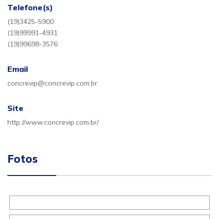
Telefone(s)
(19)3425-5900
(19)99991-4931
(19)99698-3576
Email
concrevip@concrevip.com.br
Site
http://www.concrevip.com.br/
Fotos