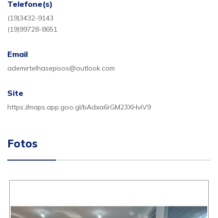
Telefone(s)
(19)3432-9143
(19)99728-8651
Email
ademirtelhasepisos@outlook.com
Site
https://maps.app.goo.gl/bAdxa6rGM23XHviV9
Fotos