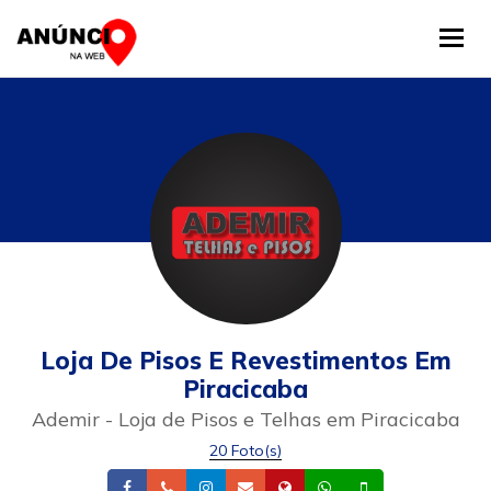
Tog
Loja De Pisos E Revestimentos Em
Piracicaba
Ademir - Loja de Pisos e Telhas em Piracicaba
20 Foto(s)
Facebook
Telefone
Instagram
Email
Site
Whatsapp
Celular