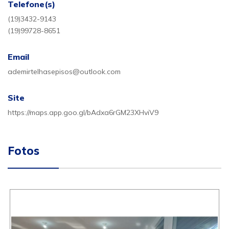
Telefone(s)
(19)3432-9143
(19)99728-8651
Email
ademirtelhasepisos@outlook.com
Site
https://maps.app.goo.gl/bAdxa6rGM23XHviV9
Fotos