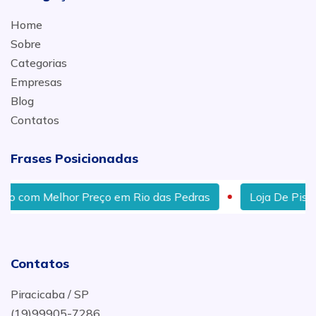
Home
Sobre
Categorias
Empresas
Blog
Contatos
Frases Posicionadas
eço em Rio das Pedras
Loja De Pisos Com Melhor Preç
Contatos
Piracicaba / SP
(19)99905-7286