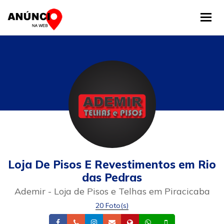
Tog
Loja De Pisos E Revestimentos em Rio
das Pedras
Ademir - Loja de Pisos e Telhas em Piracicaba
20 Foto(s)
Facebook
Telefone
Instagram
Email
Site
Whatsapp
Celular