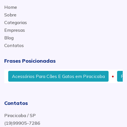
Home
Sobre
Categorias
Empresas
Blog
Contatos
Frases Posicionadas
Acessórios Para Cães E Gatos em Piracicaba
Prod
Contatos
Piracicaba / SP
(19)99905-7286