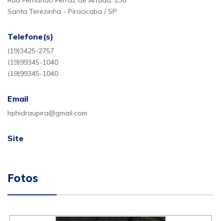
Rua Fernando Ferraz de Arruda, 236
Santa Terezinha - Piracicaba / SP
Telefone(s)
(19)3425-2757
(19)99345-1040
(19)99345-1040
Email
hphidraupira@gmail.com
Site
Fotos