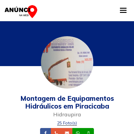
Tog
Montagem de Equipamentos
Hidráulicos em Piracicaba
Hidraupira
25 Foto(s)
Facebook
Telefone
Email
Whatsapp
Celular