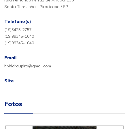
Rua Fernando Ferraz de Arruda, 236
Santa Terezinha - Piracicaba / SP
Telefone(s)
(19)3425-2757
(19)99345-1040
(19)99345-1040
Email
hphidraupira@gmail.com
Site
Fotos