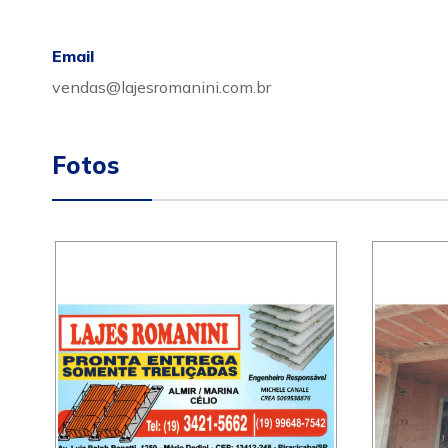
Email
vendas@lajesromanini.com.br
Fotos