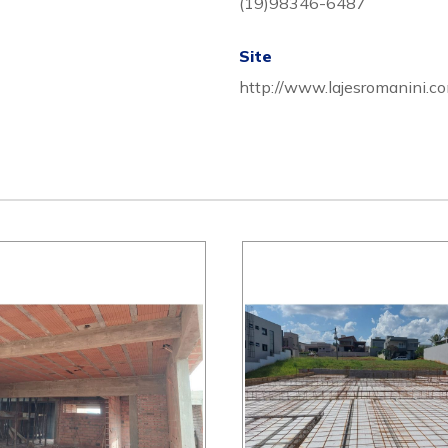
(19)98346-6487
Site
http://www.lajesromanini.co