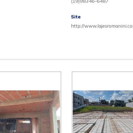
(19)98346-6487
Site
http://www.lajesromanini.co