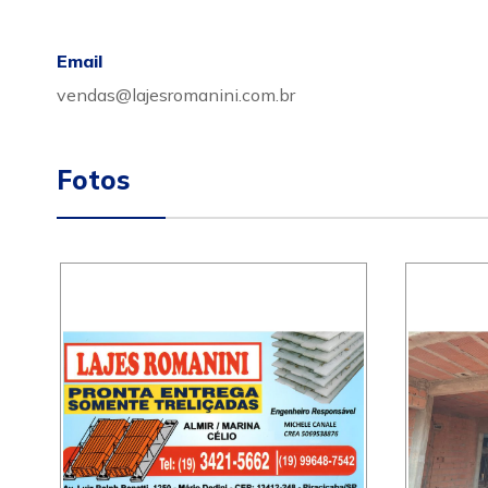
Email
vendas@lajesromanini.com.br
Fotos