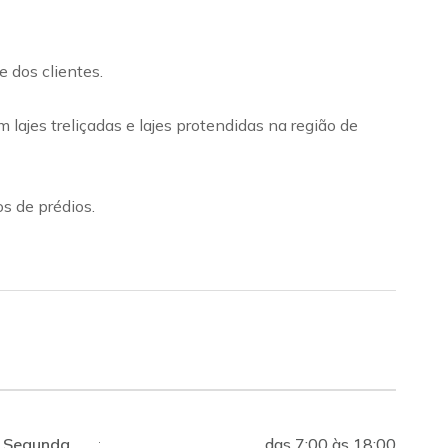
 dos clientes.
ajes treliçadas e lajes protendidas na região de
s de prédios.
Segunda
:
das 7:00 às 18:00