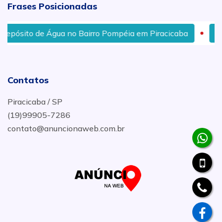
Frases Posicionadas
to de Água no Bairro Pompéia em Piracicaba
Melhor 
Contatos
Piracicaba / SP
(19)99905-7286
contato@anuncionaweb.com.br
.