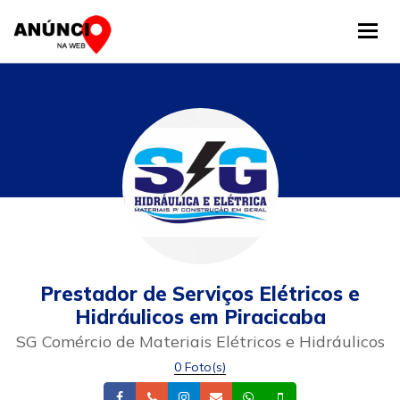
Tog
Prestador de Serviços Elétricos e
Hidráulicos em Piracicaba
SG Comércio de Materiais Elétricos e Hidráulicos
0 Foto(s)
Facebook
Telefone
Instagram
Email
Whatsapp
Celular