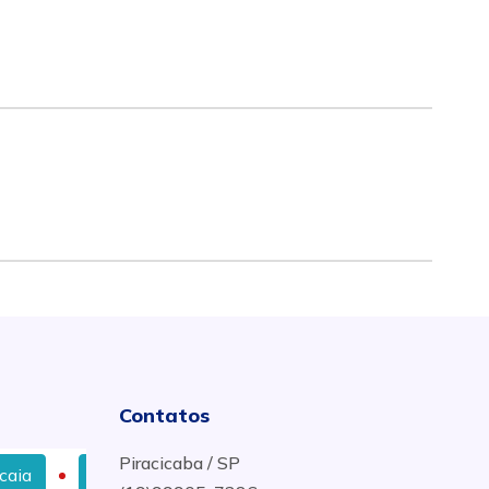
Contatos
Piracicaba / SP
Escritório de Advocacia em Caucaia
Escritório