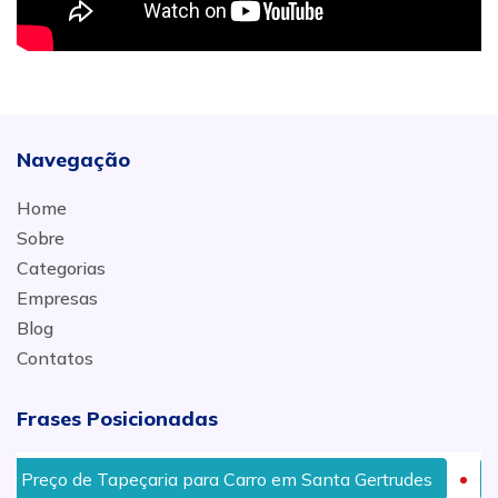
Navegação
Home
Sobre
Categorias
Empresas
Blog
Contatos
Frases Posicionadas
reço de Tapeçaria para Carro em Santa Gertrudes
Rec