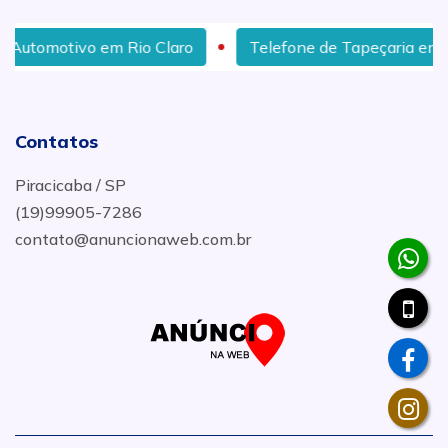
 Claro
Telefone de Tapeçaria em Rio Claro
Res
Contatos
Piracicaba / SP
(19)99905-7286
contato@anuncionaweb.com.br
.