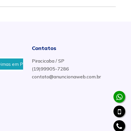
Contatos
Piracicaba / SP
iracicaba
Onde Comprar Presentes no Bairro Santa Rit
(19)99905-7286
contato@anuncionaweb.com.br