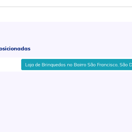
osicionadas
Loja de Brinquedos no Bairro São Francisco, São Dimas em P