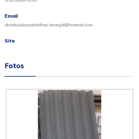
(19)99268-0100
Email
distribuidoradetelhas.laranjal@hotmail.com
Site
Fotos