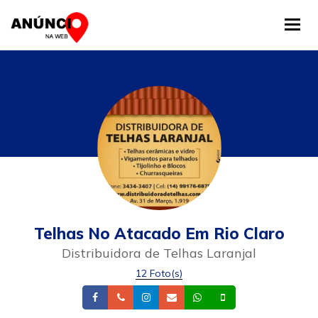
Tog
Telhas No Atacado Em Rio Claro
Distribuidora de Telhas Laranjal
12 Foto(s)
Facebook
Telefone
Instagram
Email
Whatsapp
Celular