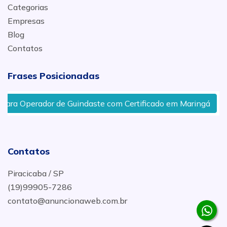
Categorias
Empresas
Blog
Contatos
Frases Posicionadas
dor de Guindaste com Certificado em Maringá
Curso d
Contatos
Piracicaba / SP
(19)99905-7286
contato@anuncionaweb.com.br