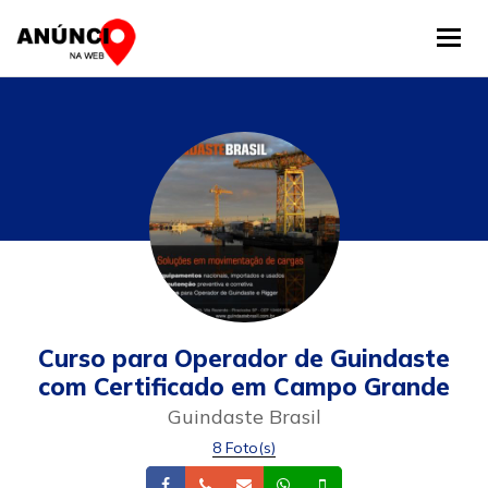
Tog
Curso para Operador de Guindaste
com Certificado em Campo Grande
Guindaste Brasil
8 Foto(s)
Facebook
Telefone
Email
Whatsapp
Celular